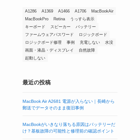
A1286
A1369
A1466
A1706
MacBookAir
MacBookPro
Retina
うっすら表示
キーボード
スピーカー
バッテリー
ファームウェアパスワード
ロジックボード
ロジックボード修理
事例
充電しない
水没
画面・液晶・ディスプレイ
自然故障
起動しない
最近の投稿
MacBook Air A2681 電源が入らない｜長崎から
郵送でデータそのまま復旧事例
MacBookがいきなり落ちる原因はバッテリーだ
け？基板故障の可能性と修理前の確認ポイント