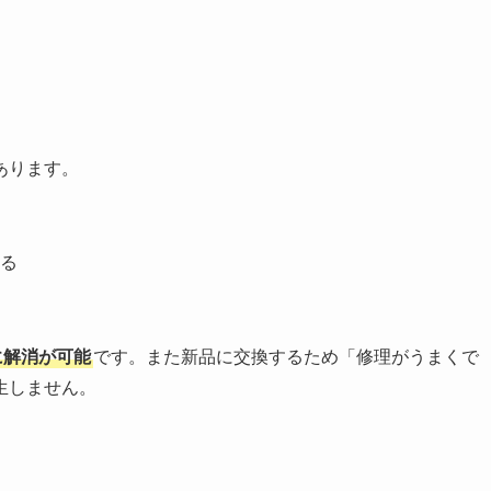
あります。
る
に解消が可能
です。また新品に交換するため「修理がうまくで
生しません。