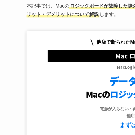
本記事では、Macの
ロジックボードが故障した際
リット・デメリットについて解説
します。
他店で断られたM
Mac
MacLog
デー
Macの
ロジッ
電源が入らない・
他店
まず