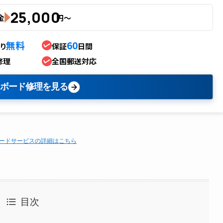
25,000
金
円〜
無料
60
り
保証
日間
修理
全国郵送対応
ボード修理を見る
ードサービスの詳細はこちら
目次