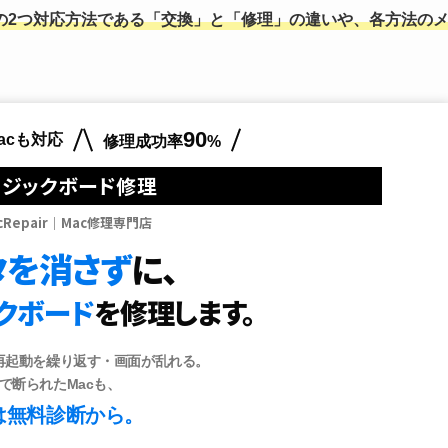
の2つ対応方法である「交換」と「修理」の違いや、各方法の
90
acも対応
修理成功率
%
 ロジックボード修理
icRepair｜Mac修理専門店
タを消さず
に、
クボード
を修理します。
再起動を繰り返す・画面が乱れる。
で断られたMacも、
は無料診断から。