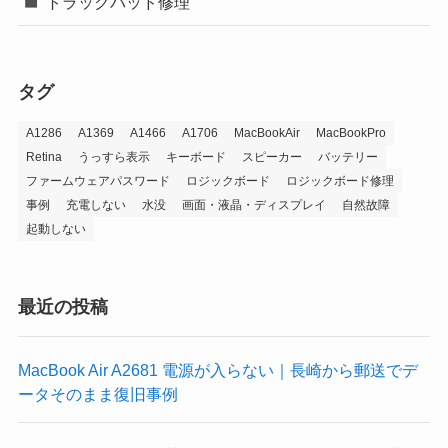
トラックパッド修理
タグ
A1286
A1369
A1466
A1706
MacBookAir
MacBookPro
Retina
うっすら表示
キーボード
スピーカー
バッテリー
ファームウェアパスワード
ロジックボード
ロジックボード修理
事例
充電しない
水没
画面・液晶・ディスプレイ
自然故障
起動しない
最近の投稿
MacBook Air A2681 電源が入らない｜長崎から郵送でデ
ータそのまま復旧事例