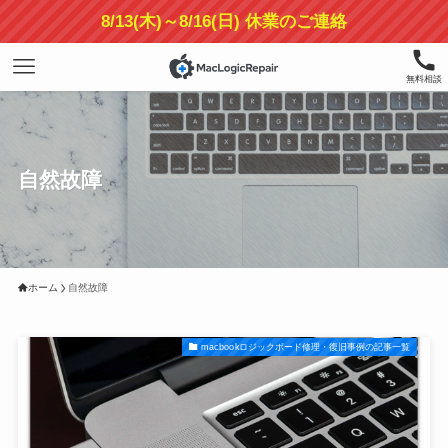
8/13(木)～8/16(日) 休業のご連絡
無料相談
自然故障
ホーム
自然故障
macbookロジックボード修理・復旧事例の記事一覧