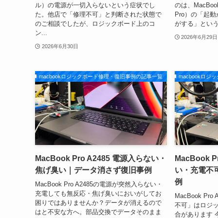
ル）の電源が一切入らないという症状でし
のは、MacBook
た。他店で「修理不可」と判断された状態で
Pro）の「起
のご相談でしたが、ロジックボード上のコ
がする」という
ン...
2026年6月29日
2026年6月30日
macbookロジックボード修理・復旧事例の記事一覧
macbookロ
MacBook Pro A2485 電源入らない・
MacBook 
焦げ臭い｜データ消さず復旧事例
い・充電不
例
MacBook Pro A2485の電源が突然入らない・
充電しても無反応・焦げ臭いにおいがしてお
MacBook P
困りではありませんか？データが消えるので
不可」はロジ
はと不安な方へ。部品交換でデータそのまま
合があります 