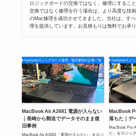
ロジックボードの交換ではなく、修理にするこ
交換ではなく修理を行う場合は、より高度な技術力が必要
のMac修理を成功させてきました。当社は、す
理を提供しています。お見積もりは無料でお承
macbookロジックボード修理・復旧事例の記事一覧
macbookロ
MacBook Air A2681 電源が入らない
MacBook 
｜長崎から郵送でデータそのまま復
落ちた｜デ
旧事例
MacBook P
た」をロジック
MacBook Air A2681「電源が入らない」をロジ