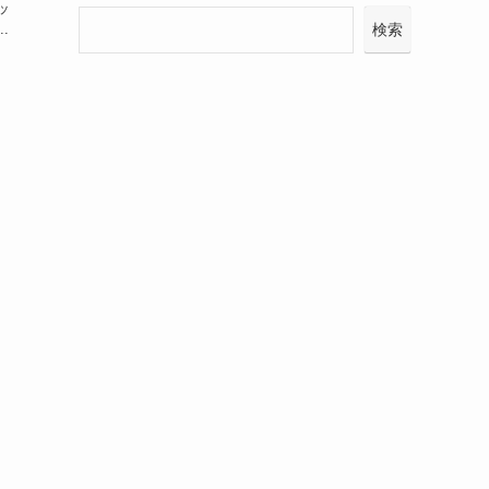
ッ
.
検索