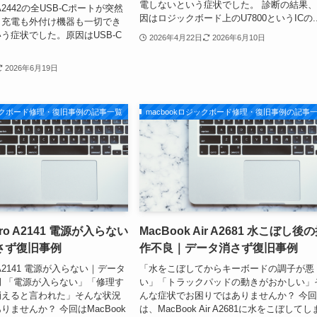
電しないという症状でした。 診断の結果
o A2442の全USB-Cポートが突然
因はロジックボード上のU7800というICの..
、充電も外付け機器も一切でき
う症状でした。原因はUSB-C
2026年4月22日
2026年6月10日
2026年6月19日
ジックボード修理・復旧事例の記事一覧
macbookロジックボード修理・復旧事例の記事
Pro A2141 電源が入らない
MacBook Air A2681 水こぼし後
さず復旧事例
作不良｜データ消さず復旧事例
ro A2141 電源が入らない｜データ
「水をこぼしてからキーボードの調子が悪
 「電源が入らない」「修理す
い」「トラックパッドの動きがおかしい」
消えると言われた」そんな状況
んな症状でお困りではありませんか？ 今
ませんか？ 今回はMacBook
は、MacBook Air A2681に水をこぼして