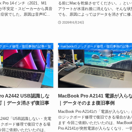
 Pro 14インチ（2021、M1
る前にMacを乾燥させてください。」とい
動が不安定・スピーカーから異音
アラートが水濡れ後に消えない。そんな状
症状でした。原因は音声IC...
でも、原因によってはデータを消さずに修..
2026年6月24日
ジックボード修理・復旧事例の記事一覧
macbookロジックボード修理・復旧事例の記事
Pro A2442 USB認識しな
MacBook Pro A2141 電源が入ら
可｜データ消さず復旧事
｜データそのまま復旧事例
MacBook Pro A2141の「電源が入らない
ロジックボード修理で復旧できる場合があ
ro A2442「USB認識しない・充電
ます 今回ご依頼いただいたのは、MacBoo
ックボード修理で復旧できる場
Pro A2141が突然電源が入らなくなり、一
今回ご依頼いただいたのは、