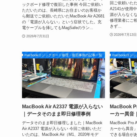
回ご依頼いただい
ックボード修理で復旧した事例 今回ご依頼い
A2141が使
ただいたのは、長崎県にお住まいのお客様か
源が入らなく
ら郵送でご依頼いただいたMacBook Air A2681
修理業者にご
の「電源が入らない」という症状でした。充
きず...
電ケーブルを挿してもMagSafeのラン...
2026年7月13日
2026年7月31日
macbookロジックボード修理・復旧事例の記事一覧
macbookロ
MacBook Air A2337 電源が入らない
MacBook 
｜データそのまま即日修理事例
ーカー異音
データそのまま即日修理しました｜MacBook
MacBook P
Air A2337 電源が入らない 今回ご依頼いただ
カーから異音
いたのは、MacBook Air（M1、2020年モデ
できる場合があ