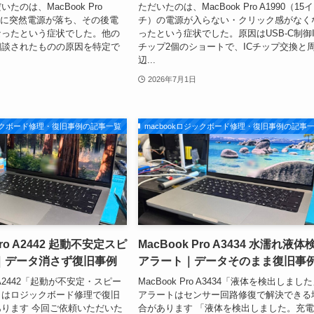
たのは、MacBook Pro
ただいたのは、MacBook Pro A1990（15
用中に突然電源が落ち、その後電
チ）の電源が入らない・クリック感がなく
なったという症状でした。他の
ったという症状でした。原因はUSB-C制御I
相談されたものの原因を特定で
チップ2個のショートで、ICチップ交換と
辺...
2026年7月1日
ジックボード修理・復旧事例の記事一覧
macbookロジックボード修理・復旧事例の記事
Pro A2442 起動不安定スピ
MacBook Pro A3434 水濡れ液体
｜データ消さず復旧事例
アラート｜データそのまま復旧事
ro A2442「起動が不安定・スピー
MacBook Pro A3434「液体を検出しまし
」はロジックボード修理で復旧
アラートはセンサー回路修復で解決できる
ります 今回ご依頼いただいた
合があります 「液体を検出しました。充