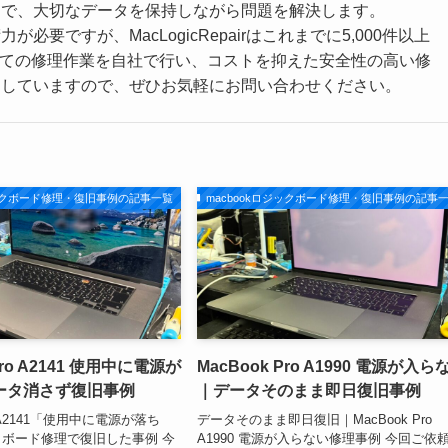
とで、大切なデータを保持しながら問題を解決します。
ですが、MacLogicRepairはこれまでに5,000件以上
べての修理作業を自社で行い、コストを抑えた安全性の高い修
りしていますので、ぜひお気軽にお問い合わせください。
ジックボード修理・復旧事例の記事一覧
macbookロジックボード修理・復旧事例の記事
Pro A2141 使用中に電源が
MacBook Pro A1990 電源が入ら
ータ消さず復旧事例
｜データそのまま即日復旧事例
ro A2141「使用中に電源が落ち
データそのまま即日復旧｜MacBook Pro
ボード修理で復旧した事例 今
A1990 電源が入らない修理事例 今回ご依