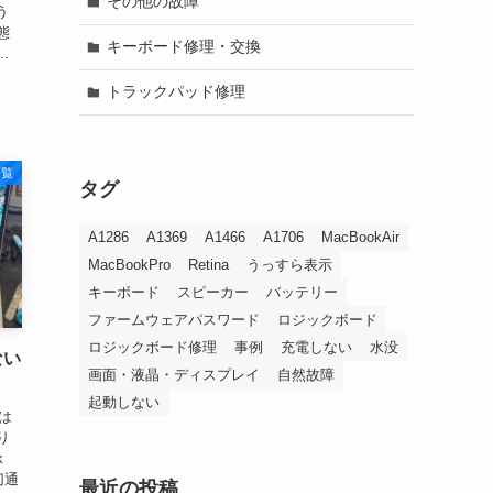
その他の故障
う
態
キーボード修理・交換
.
トラックパッド修理
一覧
タグ
A1286
A1369
A1466
A1706
MacBookAir
MacBookPro
Retina
うっすら表示
キーボード
スピーカー
バッテリー
ファームウェアパスワード
ロジックボード
ロジックボード修理
事例
充電しない
水没
ない
画面・液晶・ディスプレイ
自然故障
起動しない
」は
り
k
切通
最近の投稿