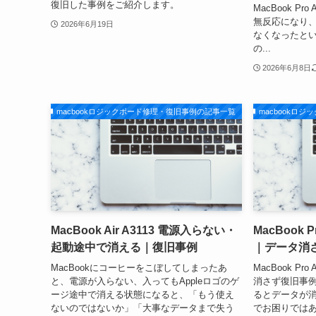
復旧した事例をご紹介します。
MacBook Pr
無反応になり
2026年6月19日
なくなったとい
の...
2026年6月8日
macbookロジックボード修理・復旧事例の記事一覧
macbookロ
MacBook Air A3113 電源入らない・
MacBook 
起動途中で消える｜復旧事例
｜データ消
MacBookにコーヒーをこぼしてしまったあ
MacBook P
と、電源が入らない、入ってもAppleロゴのゲ
消さず復旧事例
ージ途中で消える状態になると、「もう使え
るとデータが
ないのではないか」「大事なデータまで失う
でお困りではあり