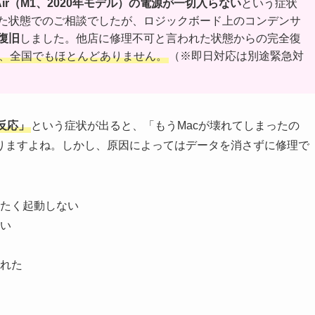
k Air（M1、2020年モデル）の電源が一切入らない
という症状
た状態でのご相談でしたが、ロジックボード上のコンデンサ
復旧
しました。他店に修理不可と言われた状態からの完全復
、全国でもほとんどありません。
（※即日対応は別途緊急対
反応」
という症状が出ると、「もうMacが壊れてしまったの
りますよね。しかし、原因によってはデータを消さずに修理で
たく起動しない
い
れた