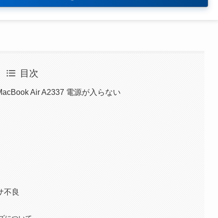
目次
ok Air A2337 電源が入らない
サ不良