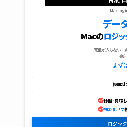
Mac
MacLog
デー
Macの
ロジッ
電源が入らない・
他店
まず
修理料
診断・見積も
初期化せず
ロジック