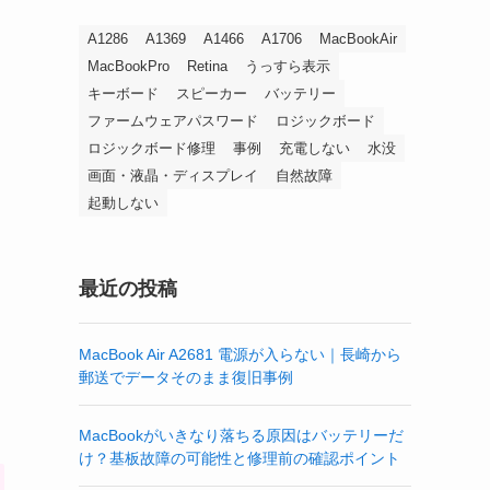
A1286
A1369
A1466
A1706
MacBookAir
MacBookPro
Retina
うっすら表示
キーボード
スピーカー
バッテリー
ファームウェアパスワード
ロジックボード
ロジックボード修理
事例
充電しない
水没
画面・液晶・ディスプレイ
自然故障
起動しない
最近の投稿
MacBook Air A2681 電源が入らない｜長崎から
郵送でデータそのまま復旧事例
MacBookがいきなり落ちる原因はバッテリーだ
け？基板故障の可能性と修理前の確認ポイント