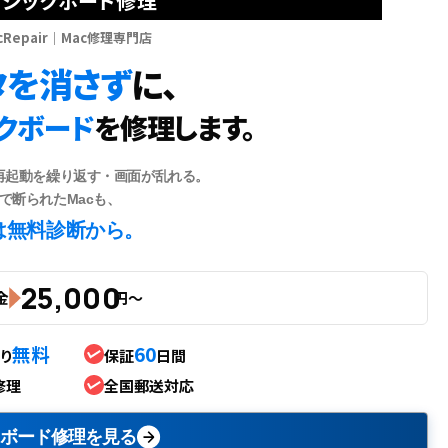
 ロジックボード修理
icRepair｜Mac修理専門店
タを消さず
に、
クボード
を修理します。
再起動を繰り返す・画面が乱れる。
で断られたMacも、
は無料診断から。
25,000
金
円〜
無料
60
り
保証
日間
修理
全国郵送対応
ボード修理を見る