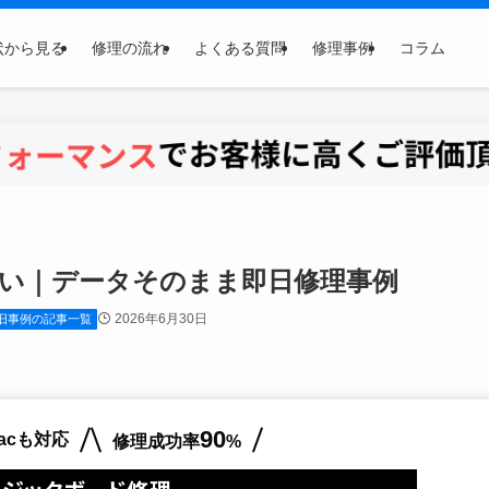
状から見る
修理の流れ
よくある質問
修理事例
コラム
源が入らない｜データそのまま即日修理事例
2026年6月30日
復旧事例の記事一覧
90
acも対応
修理成功率
%