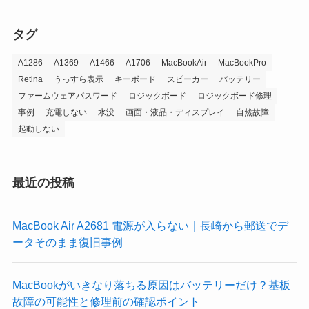
タグ
A1286
A1369
A1466
A1706
MacBookAir
MacBookPro
Retina
うっすら表示
キーボード
スピーカー
バッテリー
ファームウェアパスワード
ロジックボード
ロジックボード修理
事例
充電しない
水没
画面・液晶・ディスプレイ
自然故障
起動しない
最近の投稿
MacBook Air A2681 電源が入らない｜長崎から郵送でデ
ータそのまま復旧事例
MacBookがいきなり落ちる原因はバッテリーだけ？基板
故障の可能性と修理前の確認ポイント