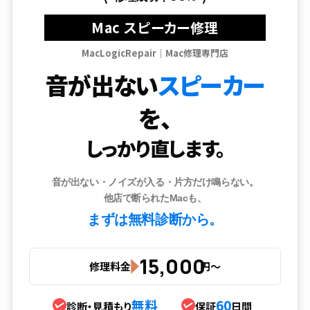
Mac スピーカー修理
MacLogicRepair｜Mac修理専門店
音が出ない
スピーカー
を、
しっかり直します。
音が出ない・ノイズが入る・片方だけ鳴らない。
他店で断られたMacも、
まずは無料診断から。
15,000
修理料金
円〜
無料
60
診断・見積もり
保証
日間