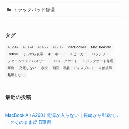
トラックパッド修理
タグ
A1286
A1369
A1466
A1706
MacBookAir
MacBookPro
Retina
うっすら表示
キーボード
スピーカー
バッテリー
ファームウェアパスワード
ロジックボード
ロジックボード修理
事例
充電しない
水没
画面・液晶・ディスプレイ
自然故障
起動しない
最近の投稿
MacBook Air A2681 電源が入らない｜長崎から郵送でデ
ータそのまま復旧事例